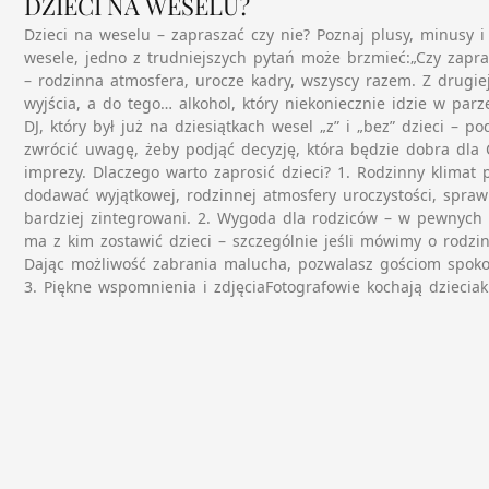
DZIECI NA WESELU?
Dzieci na weselu – zapraszać czy nie? Poznaj plusy, minusy i 
wesele, jedno z trudniejszych pytań może brzmieć:„Czy zapra
– rodzinna atmosfera, urocze kadry, wszyscy razem. Z drugiej
wyjścia, a do tego… alkohol, który niekoniecznie idzie w par
DJ, który był już na dziesiątkach wesel „z” i „bez” dzieci – 
zwrócić uwagę, żeby podjąć decyzję, która będzie dobra dla C
imprezy. Dlaczego warto zaprosić dzieci? 1. Rodzinny klimat 
dodawać wyjątkowej, rodzinnej atmosfery uroczystości, sprawi
bardziej zintegrowani. 2. Wygoda dla rodziców – w pewnych 
ma z kim zostawić dzieci – szczególnie jeśli mówimy o rodzin
Dając możliwość zabrania malucha, pozwalasz gościom spokoj
3. Piękne wspomnienia i zdjęciaFotografowie kochają dzieciak