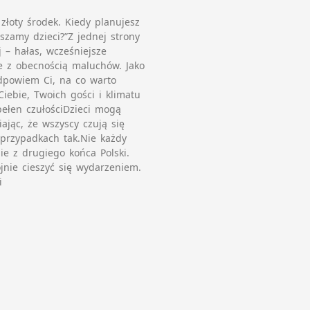
złoty środek. Kiedy planujesz
szamy dzieci?”Z jednej strony
 – hałas, wcześniejsze
ze z obecnością maluchów. Jako
podpowiem Ci, na co warto
iebie, Twoich gości i klimatu
pełen czułościDzieci mogą
ając, że wszyscy czują się
przypadkach tak.Nie każdy
ie z drugiego końca Polski.
nie cieszyć się wydarzeniem.
i