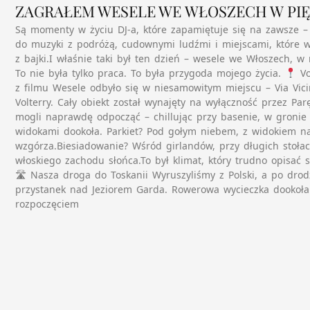
ZAGRAŁEM WESELE WE WŁOSZECH W PIĘ
Są momenty w życiu DJ-a, które zapamiętuje się na zawsze – t
do muzyki z podróżą, cudownymi ludźmi i miejscami, które w
z bajki.I właśnie taki był ten dzień – wesele we Włoszech, w 
To nie była tylko praca. To była przygoda mojego życia.
Vo
z filmu Wesele odbyło się w niesamowitym miejscu – Via Vici
Volterry. Cały obiekt został wynajęty na wyłączność przez Pa
mogli naprawdę odpocząć – chillując przy basenie, w gronie 
widokami dookoła. Parkiet? Pod gołym niebem, z widokiem na
wzgórza.Biesiadowanie? Wśród girlandów, przy długich stoł
włoskiego zachodu słońca.To był klimat, który trudno opisać 
🛣 Nasza droga do Toskanii Wyruszyliśmy z Polski, a po drod
przystanek nad Jeziorem Garda. Rowerowa wycieczka dookoła 
rozpoczęciem