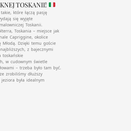
KNEJ TOSKANII!
akie, które łączą pasję
ydają się wyjęte
malowniczej Toskanii.
lterra, Toskania – miejsce jak
nale Capriggine, okolice
rę Młodą. Dzięki temu goście
najbliższych, z bajecznymi
 toskańskie
ach, w cudownym świetle
słowami – trzeba było tam być.
ze zrobiliśmy dłuższy
jeziora była idealnym