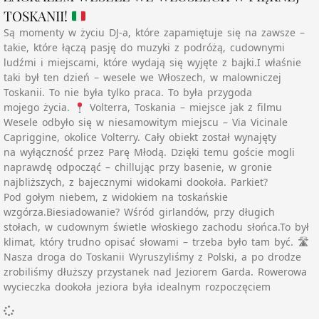
TOSKANII!
Są momenty w życiu DJ-a, które zapamiętuje się na zawsze –
takie, które łączą pasję do muzyki z podróżą, cudownymi
ludźmi i miejscami, które wydają się wyjęte z bajki.I właśnie
taki był ten dzień – wesele we Włoszech, w malowniczej
Toskanii. To nie była tylko praca. To była przygoda
mojego życia.
Volterra, Toskania – miejsce jak z filmu
Wesele odbyło się w niesamowitym miejscu – Via Vicinale
Capriggine, okolice Volterry. Cały obiekt został wynajęty
na wyłączność przez Parę Młodą. Dzięki temu goście mogli
naprawdę odpocząć – chillując przy basenie, w gronie
najbliższych, z bajecznymi widokami dookoła. Parkiet?
Pod gołym niebem, z widokiem na toskańskie
wzgórza.Biesiadowanie? Wśród girlandów, przy długich
stołach, w cudownym świetle włoskiego zachodu słońca.To był
klimat, który trudno opisać słowami – trzeba było tam być. 🛣
Nasza droga do Toskanii Wyruszyliśmy z Polski, a po drodze
zrobiliśmy dłuższy przystanek nad Jeziorem Garda. Rowerowa
wycieczka dookoła jeziora była idealnym rozpoczęciem